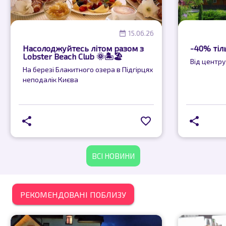
15.06.26
Насолоджуйтесь літом разом з
-40% тіл
Lobster Beach Club 🌞🏝️🏖️
Від центру
На березі Блакитного озера в Підгірцях
неподалік Києва
ВСІ НОВИНИ
РЕКОМЕНДОВАНІ ПОБЛИЗУ